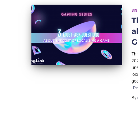
SIN
T
a
G
Thr
202
une
loc
goo
Re
By