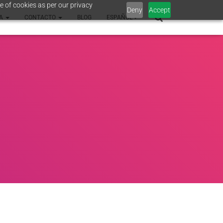
e of cookies as per our privacy
Deny
Accept
SA
CONTACTO
BLOG
ESPAÑOL