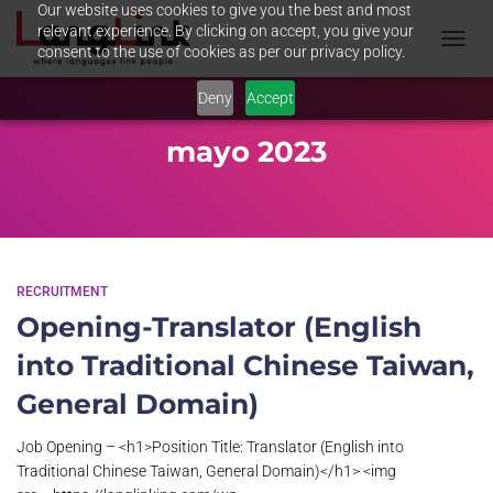
Our website uses cookies to give you the best and most
relevant experience. By clicking on accept, you give your
consent to the use of cookies as per our privacy policy.
TOGGL
NAVIG
Deny
Accept
mayo 2023
RECRUITMENT
Opening-Translator (English
into Traditional Chinese Taiwan,
General Domain)
Job Opening – <h1>Position Title: Translator (English into
Traditional Chinese Taiwan, General Domain)</h1> <img