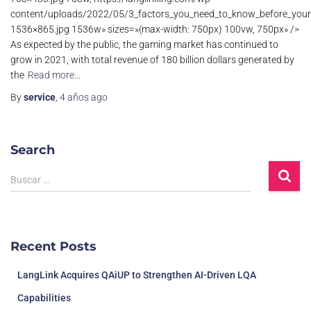
content/uploads/2022/05/3_factors_you_need_to_know_before_your
1536×865.jpg 1536w» sizes=»(max-width: 750px) 100vw, 750px» />
As expected by the public, the gaming market has continued to
grow in 2021, with total revenue of 180 billion dollars generated by
the
Read more…
By
service
,
4 años
ago
Search
Buscar …
Recent Posts
LangLink Acquires QAiUP to Strengthen AI-Driven LQA
Capabilities