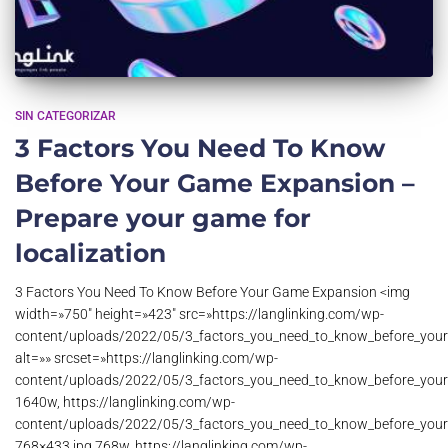
SIN CATEGORIZAR
3 Factors You Need To Know
Before Your Game Expansion –
Prepare your game for
localization
3 Factors You Need To Know Before Your Game Expansion <img
width=»750″ height=»423″ src=»https://langlinking.com/wp-
content/uploads/2022/05/3_factors_you_need_to_know_before_your
alt=»» srcset=»https://langlinking.com/wp-
content/uploads/2022/05/3_factors_you_need_to_know_before_your
1640w, https://langlinking.com/wp-
content/uploads/2022/05/3_factors_you_need_to_know_before_your
768×433.jpg 768w, https://langlinking.com/wp-