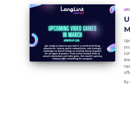
UP
U
M
Upc
you
com
lin
cas
off
By