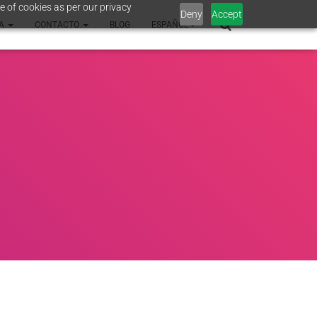
e of cookies as per our privacy
Deny
Accept
SA
CONTACTO
BLOG
ESPAÑOL