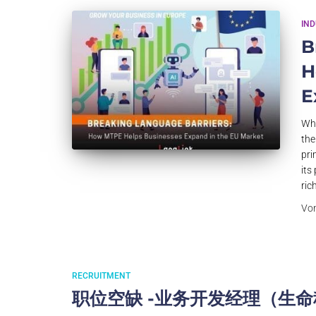
IN
B
H
E
Why
the
pri
its
ric
Vo
RECRUITMENT
职位空缺 -业务开发经理（生