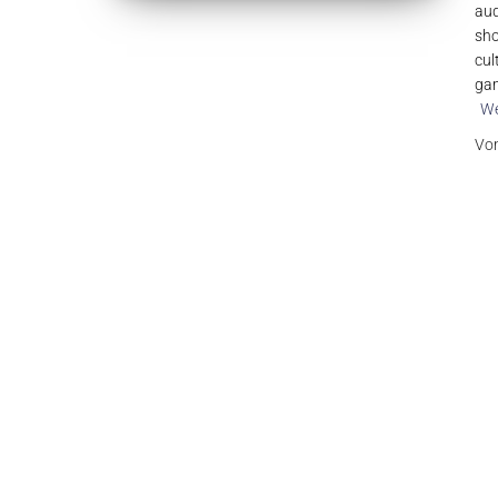
aud
sho
cul
gam
We
Vo