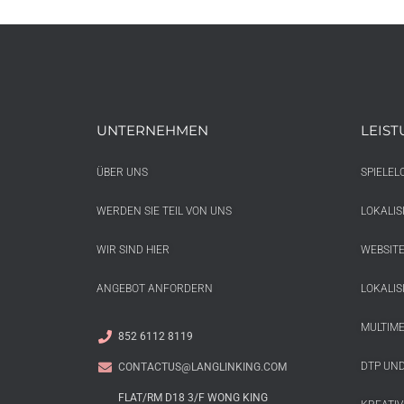
UNTERNEHMEN
LEIS
ÜBER UNS
SPIELEL
WERDEN SIE TEIL VON UNS
LOKALI
WIR SIND HIER
WEBSITE
ANGEBOT ANFORDERN
LOKALI
MULTIME
852 6112 8119
DTP UND
CONTACTUS@LANGLINKING.COM
FLAT/RM D18 3/F WONG KING