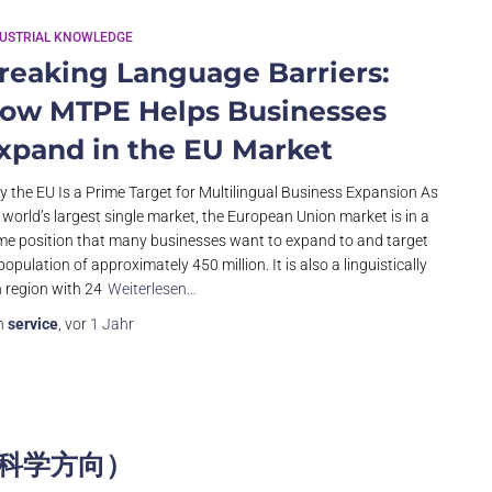
DUSTRIAL KNOWLEDGE
reaking Language Barriers:
ow MTPE Helps Businesses
xpand in the EU Market
 the EU Is a Prime Target for Multilingual Business Expansion As
 world’s largest single market, the European Union market is in a
me position that many businesses want to expand to and target
 population of approximately 450 million. It is also a linguistically
h region with 24
Weiterlesen…
n
service
, vor
1 Jahr
命科学方向）