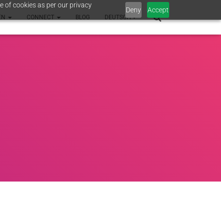
e of cookies as per our privacy
Deny
Accept
EN
CONNECT
BLOG
DEUTSCH