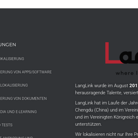
TUNGEN
OKALISIERUNG
SIERUNG VON APPS/SOFTWARE
LangLink wurde im August
201
LOKALISIERUNG
herausragende Talente, versie
SIERUNG VON DOKUMENTEN
LangLink hat im Laufe der Jahr
Chengdu (China) und im Vereini
DIA UND E-LEARNING
und im Vereinigten Königreich e
unterstützen.
 TESTS
Wir lokalisieren nicht nur Ihre