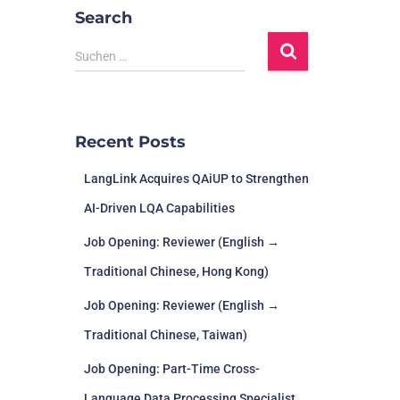
Search
Suchen …
Recent Posts
LangLink Acquires QAiUP to Strengthen
AI-Driven LQA Capabilities
Job Opening: Reviewer (English →
Traditional Chinese, Hong Kong)
Job Opening: Reviewer (English →
Traditional Chinese, Taiwan)
Job Opening: Part-Time Cross-
Language Data Processing Specialist