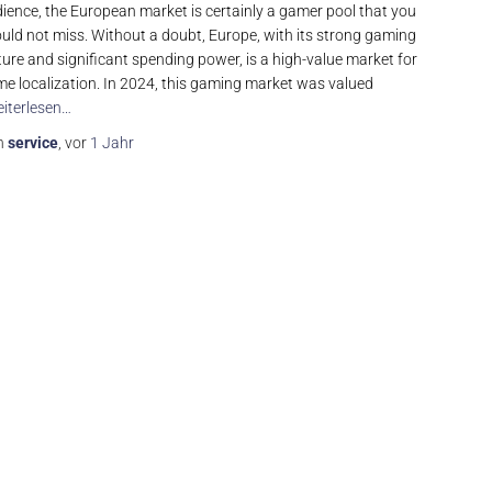
ience, the European market is certainly a gamer pool that you
uld not miss. Without a doubt, Europe, with its strong gaming
ture and significant spending power, is a high-value market for
e localization. In 2024, this gaming market was valued
iterlesen…
n
service
, vor
1 Jahr