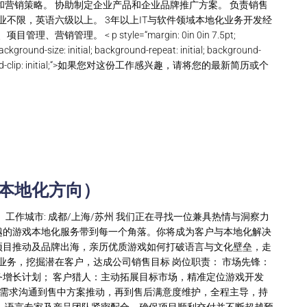
和营销策略。 协助制定企业产品和企业品牌推广方案。 负责销售
业不限，英语六级以上。 3年以上IT与软件领域本地化业务开发经
理。 < p style=“margin: 0in 0in 7.5pt;
ackground-size: initial; background-repeat: initial; background-
al; background-clip: initial;“>如果您对这份工作感兴趣，请将您的最新简历或个
戏本地化方向）
 工作城市: 成都/上海/苏州 我们正在寻找一位兼具热情与洞察力
越的游戏本地化服务带到每一个角落。你将成为客户与本地化解决
项目推动及品牌出海，亲历优质游戏如何打破语言与文化壁垒，走
业务，挖掘潜在客户，达成公司销售目标 岗位职责： 市场先锋：
增长计划； 客户猎人：主动拓展目标市场，精准定位游戏开发
前需求沟通到售中方案推动，再到售后满意度维护，全程主导，持