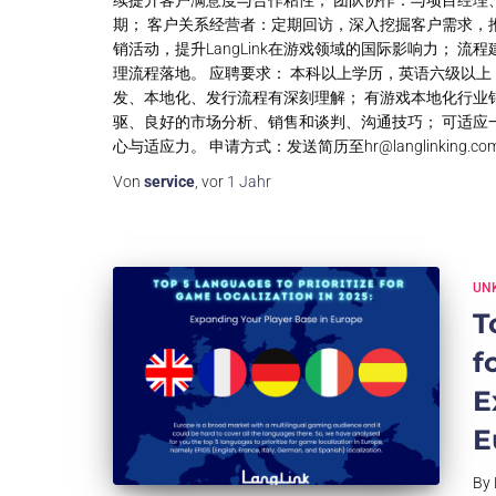
续提升客户满意度与合作粘性； 团队协作：与项目经理
期； 客户关系经营者：定期回访，深入挖掘客户需求，
销活动，提升LangLink在游戏领域的国际影响力；
理流程落地。 应聘要求： 本科以上学历，英语六级以
发、本地化、发行流程有深刻理解； 有游戏本地化行业销
驱、良好的市场分析、销售和谈判、沟通技巧； 可适应
心与适应力。 申请方式：发送简历至
hr@langlinking.co
Von
service
, vor
1 Jahr
UNK
T
f
E
E
By 