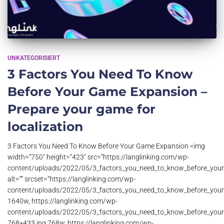
UNKATEGORISIERT
3 Factors You Need To Know
Before Your Game Expansion –
Prepare your game for
localization
3 Factors You Need To Know Before Your Game Expansion <img
width=“750″ height=“423″ src=“https://langlinking.com/wp-
content/uploads/2022/05/3_factors_you_need_to_know_before_your
alt=““ srcset=“https://langlinking.com/wp-
content/uploads/2022/05/3_factors_you_need_to_know_before_your
1640w, https://langlinking.com/wp-
content/uploads/2022/05/3_factors_you_need_to_know_before_your
768×433.jpg 768w, https://langlinking.com/wp-