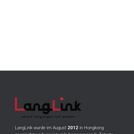
LangLink wurde im August
2012
in Hongkong