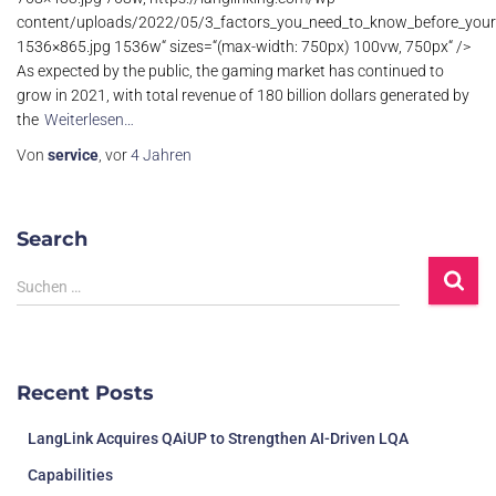
content/uploads/2022/05/3_factors_you_need_to_know_before_your
1536×865.jpg 1536w“ sizes=“(max-width: 750px) 100vw, 750px“ />
As expected by the public, the gaming market has continued to
grow in 2021, with total revenue of 180 billion dollars generated by
the
Weiterlesen…
Von
service
, vor
4 Jahren
Search
Suchen …
Recent Posts
LangLink Acquires QAiUP to Strengthen AI-Driven LQA
Capabilities