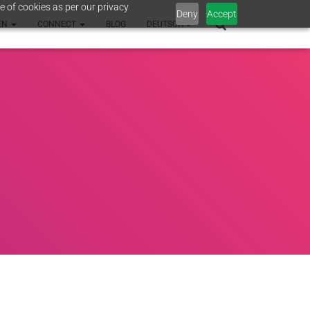
e of cookies as per our privacy
Deny
Accept
EN
CONNECT
BLOG
DEUTSCH