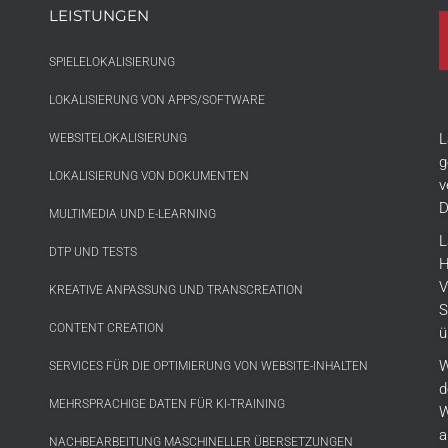
LEISTUNGEN
SPIELELOKALISIERUNG
LOKALISIERUNG VON APPS/SOFTWARE
L
WEBSITELOKALISIERUNG
g
LOKALISIERUNG VON DOKUMENTEN
v
D
MULTIMEDIA UND E-LEARNING
L
DTP UND TESTS
H
V
KREATIVE ANPASSUNG UND TRANSCREATION
S
CONTENT CREATION
ü
W
SERVICES FÜR DIE OPTIMIERUNG VON WEBSITE-INHALTEN
d
MEHRSPRACHIGE DATEN FÜR KI-TRAINING
W
a
NACHBEARBEITUNG MASCHINELLER ÜBERSETZUNGEN