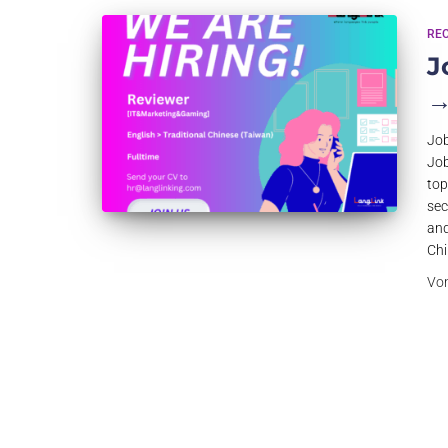
RE
J
→
Job
Job
top
sec
and
Chi
Vo