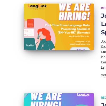
RE
J
L
S
Job
Spe
Dat
lan
Can
Lan
Vo
RE
J