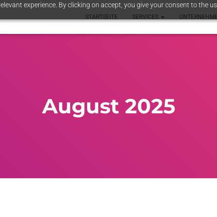
elevant experience. By clicking on accept, you give your consent to the us
STARTSEITE
SERVICES
UNTERNEHM
August 2025