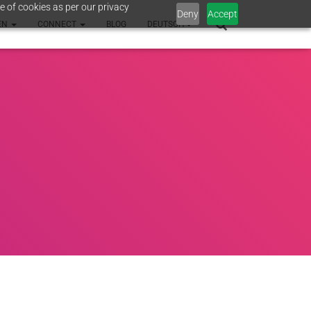
e of cookies as per our privacy
Deny
Accept
EN
CONNECT
BLOG
DEUTSCH