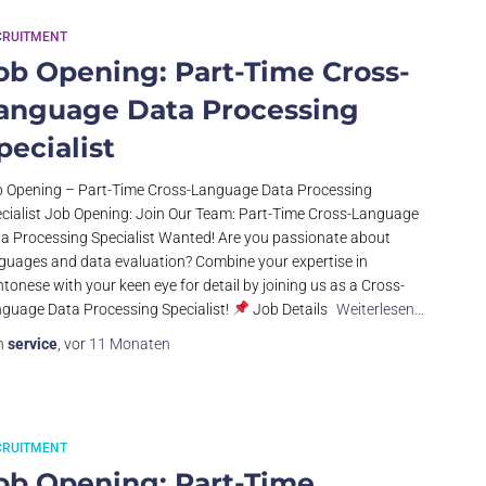
CRUITMENT
ob Opening: Part-Time Cross-
anguage Data Processing
pecialist
 Opening – Part-Time Cross-Language Data Processing
cialist Job Opening: Join Our Team: Part-Time Cross-Language
a Processing Specialist Wanted! Are you passionate about
guages and data evaluation? Combine your expertise in
tonese with your keen eye for detail by joining us as a Cross-
guage Data Processing Specialist!
Job Details
Weiterlesen…
n
service
, vor
11 Monaten
CRUITMENT
ob Opening: Part-Time