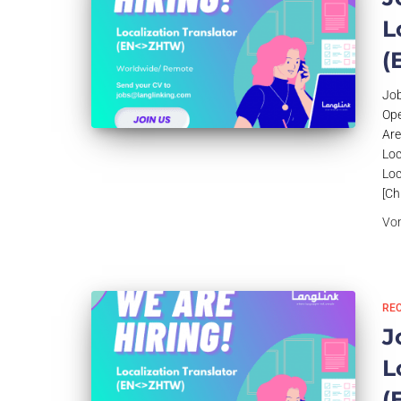
L
(
Job
Ope
Are
Loc
Loc
[Ch
Vo
RE
J
L
(