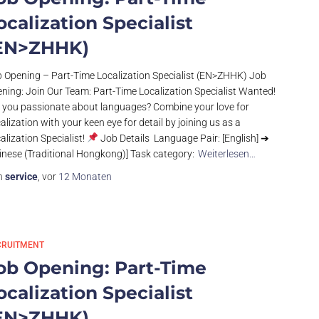
ocalization Specialist
EN>ZHHK)
 Opening – Part-Time Localization Specialist (EN>ZHHK) Job
ning: Join Our Team: Part-Time Localization Specialist Wanted!
 you passionate about languages? Combine your love for
alization with your keen eye for detail by joining us as a
alization Specialist!
Job Details Language Pair: [English] ➔
inese (Traditional Hongkong)] Task category:
Weiterlesen…
n
service
, vor
12 Monaten
CRUITMENT
ob Opening: Part-Time
ocalization Specialist
EN>ZHHK)