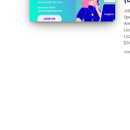
Job
Ope
Are
Loc
Loc
[Ch
Vo