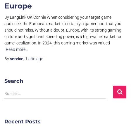
Europe
By LangLink UK Connie When considering your target game
audience, the European market is certainly a gamer pool that you
should not miss. Without a doubt, Europe, with its strong gaming
culture and significant spending power, is a high-value market for
game localization. In 2024, this gaming market was valued
Read more…
By
service
,
1 año
ago
Search
B
Buscar …
u
s
c
a
Recent Posts
r
: