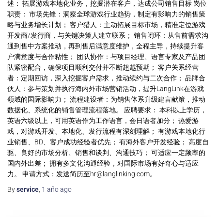
述： 拓展游戏本地化业务，挖掘潜在客户，达成公司销售目标 岗位
职责： 市场先锋：洞察全球游戏行业趋势，制定有影响力的销售策
略与业务增长计划； 客户猎人：主动拓展目标市场，精准定位游戏
开发商/发行商，与关键决策人建立联系； 销售闭环：从售前需求沟
通到售中方案推动，再到售后满意度维护，全程主导，持续提升客
户满意度与合作粘性； 团队协作：与项目经理、语言专家及产品团
队紧密配合，确保项目顺利交付并不断超越预期； 客户关系经营
者：定期回访，深入挖掘客户需求，推动续约与二次合作； 品牌合
伙人：参与策划并执行海内外市场营销活动，提升LangLink在游戏
领域的国际影响力； 流程建设者：为销售体系升级建言献策，推动
数据化、系统化的销售管理流程落地。 应聘要求： 本科以上学历，
英语六级以上，可用英语作为工作语言，会日语者加分； 热爱游
戏，对游戏开发、本地化、发行流程有深刻理解； 有游戏本地化行
业销售、BD、客户成功经验者优先； 有海外客户开发经验； 高度自
驱、良好的市场分析、销售和谈判、沟通技巧； 可适应一定频率的
国内外出差； 拥有多文化沟通经验，对国际市场有好奇心与适应
力。 申请方式：发送简历至
hr@langlinking.com
。
By
service
,
1 año
ago