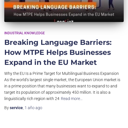
INDUSTRIAL KNOWLEDGE
Breaking Language Barriers:
How MTPE Helps Businesses
Expand in the EU Market
Why the EU Is a Prime Target for Multilingual Business Expansion
As the world’s largest single market, the European Union market is
in a prime position that many businesses want to expand to and
target its population of approximately 450 million. It is also a
linguistically rich region with 24
Read more…
By
service
,
1 año
ago