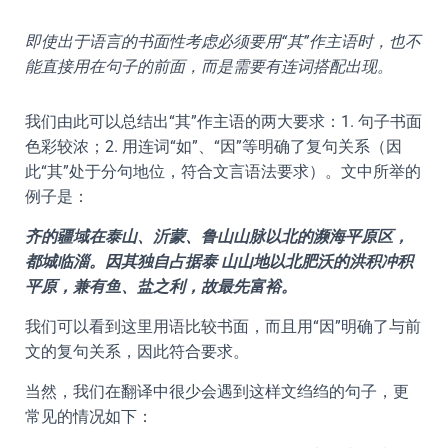
即使出于语言的书面性考虑必须要用“其”作主语时，也不
能直接用在句子的前面，而是需要有连词搭配出现。
我们由此可以总结出“其”作主语的两大要求：1. 句子书面
色彩较浓；2. 用连词“如”、“因”等明确了复句关系（因
此“其”处于分句地位，符合文言语法要求）。文中所举的
例子是：
齐的疆域在泰山、沂蒙、鲁山山脉以北的濒海平原区，
都城临淄。因其独自占据泰 山山地以北肥沃的洪积冲积
平原，兼有鱼、盐之利，故最先富裕。
我们可以看到这里用语比较书面，而且用“因”明确了与前
文的复句关系，因此符合要求。
当然，我们在翻译中很少会遇到这样文绉绉的句子，更
常见的情况如下：