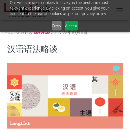
Our website uses cookies to give you the best and most
relevant experience. By clicking on accept, you give your
consent to the use of cookies as per our privacy policy.
T
O
Deny
Accept
G
G
Published by
service
on
2022年10月11日
L
E
汉语语法略谈
N
A
V
I
G
A
T
I
O
N