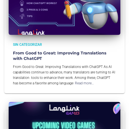
SIN CATEGORIZAR
From Good to Great: Improving Translations
with ChatGPT
From Good to Great: Improving Translations with ChatGPT As AI
capabilities continue to advance, many translators are turning to AI
translation tools to enhance their work. Among these, ChatGPT
has become a favorite among language
Read more…